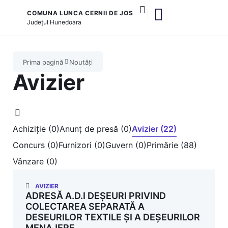
COMUNA LUNCA CERNII DE JOS
Județul
Hunedoara
și serviciile publice
Prima pagină
Noutăți
Avizier
Achiziție (0)
Anunț de presă (0)
Avizier (22)
Concurs (0)
Furnizori (0)
Guvern (0)
Primărie (88)
Vânzare (0)
AVIZIER
ADRESĂ A.D.I DEȘEURI PRIVIND
COLECTAREA SEPARATĂ A
DESEURILOR TEXTILE ȘI A DEȘEURILOR
MENAJERE