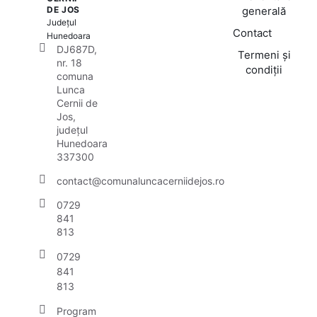
DE JOS
generală
Județul
Contact
Hunedoara
DJ687D,
Termeni și
nr. 18
condiții
comuna
Lunca
Cernii de
Jos,
județul
Hunedoara
337300
contact@comunaluncacerniidejos.ro
0729
841
813
0729
841
813
Program