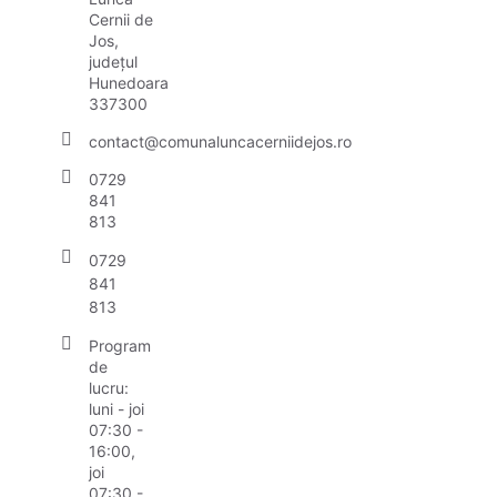
Cernii de
Jos,
județul
Hunedoara
337300
contact@comunaluncacerniidejos.ro
0729
841
813
0729
841
813
Program
de
lucru:
luni - joi
07:30 -
16:00,
joi
07:30 -