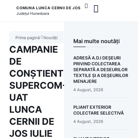
COMUNA LUNCA CERNII DE JOS
Județul
Hunedoara
și serviciile publice
Prima pagină
Noutăți
Mai multe noutăți
CAMPANIE
ADRESĂ A.D.I DEȘEURI
DE
PRIVIND COLECTAREA
SEPARATĂ A DESEURILOR
CONȘTIENTIZARE
TEXTILE ȘI A DEȘEURILOR
MENAJERE
SUPERCOM-
4 August, 2026
UAT
LUNCA
PLIANT EXTERIOR
COLECTARE SELECTIVĂ
CERNII DE
4 August, 2026
JOS IULIE