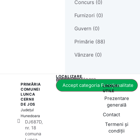
Concurs (0)
Furnizori (0)
Guvern (0)
Primărie (88)
Vânzare (0)
LOCALIZARE
Acest conținut este blocat până când acceptați categoria corespunzătoare de cookie-uri.
PRIMĂRIA
Accept categoria Funcționalitate
LINKURI
COMUNEI
UTILE
LUNCA
Prezentare
CERNII
DE JOS
generală
Județul
Contact
Hunedoara
DJ687D,
Termeni și
nr. 18
condiții
comuna
Lunca